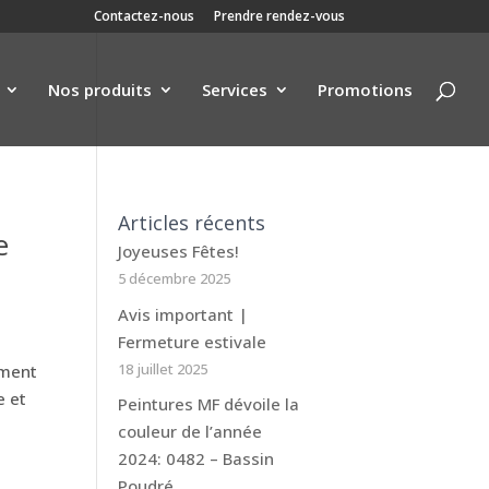
Contactez-nous
Prendre rendez-vous
Nos produits
Services
Promotions
Articles récents
e
Joyeuses Fêtes!
5 décembre 2025
Avis important |
Fermeture estivale
18 juillet 2025
ement
e et
Peintures MF dévoile la
couleur de l’année
2024: 0482 – Bassin
Poudré