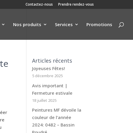
Contactez-nous
Prendre rendez-vous
Nos produits
Services
Promotions
Articles récents
xte
Joyeuses Fêtes!
5 décembre 2025
Avis important |
Fermeture estivale
18 juillet 2025
Peintures MF dévoile la
réer
couleur de l’année
tre
2024: 0482 – Bassin
u
Poudré