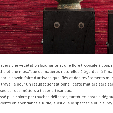
avers une végétation luxuriante et une flore tropicale à couper
che et une mosaïque de matières naturelles élégantes, à l’ima
 par le savoir-faire d’artisans qualifiés et des revêtements mu
ravaillé pour un résultat sensationnel: cette matière sera sé
ssée sur des métiers à tisser artisanaux.
tissé puis coloré par touches délicates, tantôt en pastels dégra
ents en abondance sur l’île, ainsi que le spectacle du ciel rayé