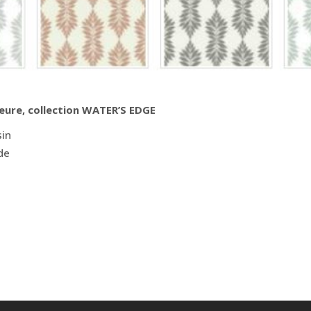
ieure, collection WATER’S EDGE
sin
nde